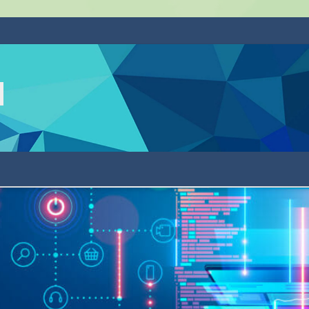
ا
ا
ك
ا