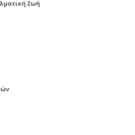
ελματική Ζωή
τών