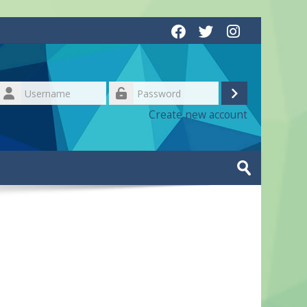
Username
Log
Password
Create new account
in
Search
courses
Submit